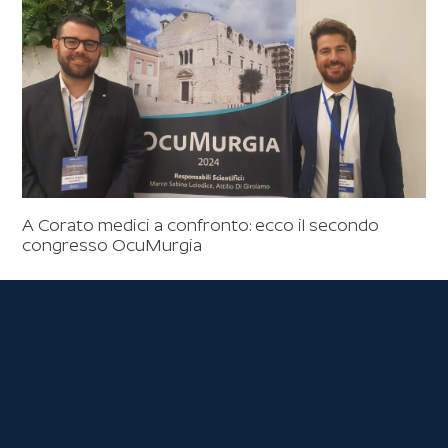
A Corato medici a confronto: ecco il secondo
congresso OcuMurgia