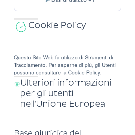
del
Dati
trattamento:
Personali
trattati:
Cookie Policy
Questo Sito Web fa utilizzo di Strumenti di
Tracciamento. Per saperne di più, gli Utenti
possono consultare la
Cookie Policy
.
Ulteriori informazioni
per gli utenti
nell'Unione Europea
Base giuridica del