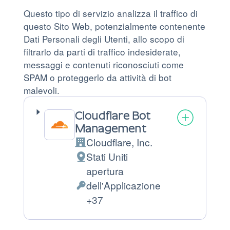
Questo tipo di servizio analizza il traffico di
questo Sito Web, potenzialmente contenente
Dati Personali degli Utenti, allo scopo di
filtrarlo da parti di traffico indesiderate,
messaggi e contenuti riconosciuti come
SPAM o proteggerlo da attività di bot
malevoli.
Cloudflare Bot
Management
Cloudflare, Inc.
Azienda:
Stati Uniti
Luogo
apertura
del
dell'Applicazione
trattamento:
Dati
+37
Personali
trattati: