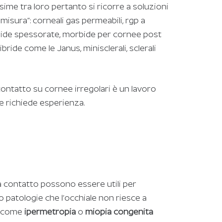
ime tra loro pertanto si ricorre a soluzioni
misura”: corneali gas permeabili, rgp a
ide spessorate, morbide per cornee post
 ibride come le Janus, minisclerali, sclerali
 contatto su cornee irregolari è un lavoro
e richiede esperienza.
i a contatto possono essere utili per
 o patologie che l’occhiale non riesce a
, come
ipermetropia
o
miopia congenita