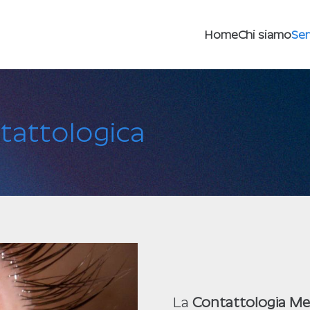
Home
Chi siamo
Ser
ntattologica
La
Contattologia Me