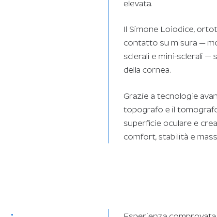
elevata.
Il Simone Loiodice, ortot
contatto su misura — mor
sclerali e mini-sclerali —
della cornea.
Grazie a tecnologie avan
topografo e il tomografo 
superficie oculare e cre
comfort, stabilità e mass
Esperienza comprovata n