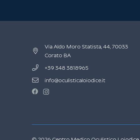
Via Aldo Moro Statista, 44, 70033
Corato BA
+39 348 3818965
info@oculisticaloiodice.it
© 2026 Centro Medico Oculistico Loiodice