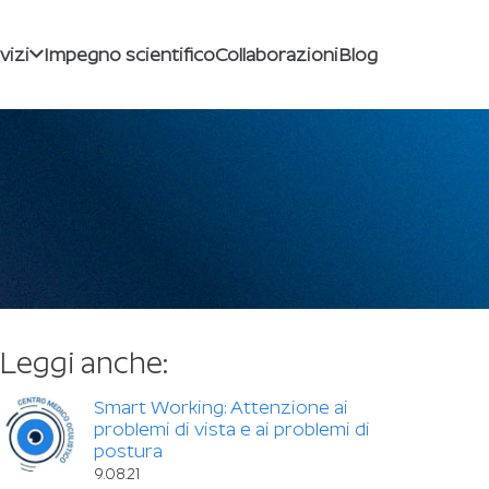
vizi
Impegno scientifico
Collaborazioni
Blog
Leggi anche:
Smart Working: Attenzione ai
problemi di vista e ai problemi di
postura
9.08.21