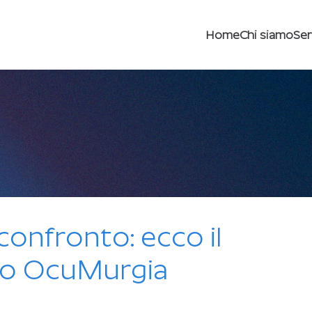
Home
Chi siamo
Ser
confronto: ecco il
so OcuMurgia