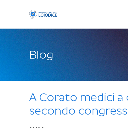
Blog
A Corato medici a 
secondo congres