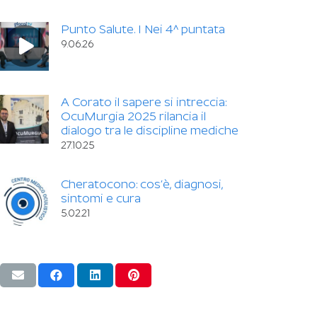
Punto Salute. I Nei 4^ puntata
9.06.26
A Corato il sapere si intreccia:
OcuMurgia 2025 rilancia il
dialogo tra le discipline mediche
27.10.25
Cheratocono: cos’è, diagnosi,
sintomi e cura
5.02.21