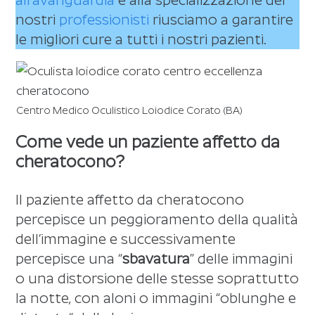
all’avanguardia
e alla specializzazione dei
nostri
professionisti
riusciamo a garantire
le migliori cure a tutti i nostri pazienti.
Centro Medico Oculistico Loiodice Corato (BA)
Come vede un paziente affetto da
cheratocono?
Il paziente affetto da cheratocono
percepisce un peggioramento della qualità
dell’immagine e successivamente
percepisce una “
sbavatura
” delle immagini
o una distorsione delle stesse soprattutto
la notte, con aloni o immagini “oblunghe e