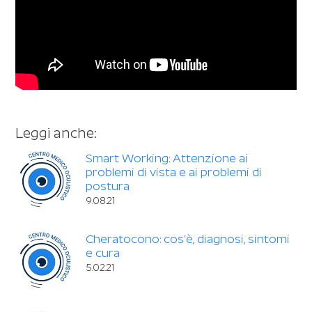
Leggi anche:
Smart Working: Attenzione ai
problemi di vista e ai problemi di
postura
9.08.21
Cheratocono: cos’è, diagnosi, sintomi
e cura
5.02.21