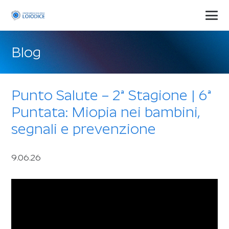
Blog
Punto Salute – 2ª Stagione | 6ª
Puntata: Miopia nei bambini,
segnali e prevenzione
9.06.26