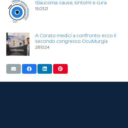
Glaucoma: cause, sintomi e cura
15.03.21
A Corato medici a confronto: ecco il
secondo congresso OcuMurgia
28.10.24